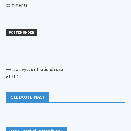
comments
POSTED UNDER
Post
Jak vytvořit krásné růže
navigation
z listí?
SLEDUJTE NÁS!