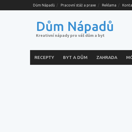
Skip
Dům Nápadů
Pracovní stáž a praxe
Reklama
Konta
to
content
Dům Nápadů
Kreativní nápady pro váš dům a byt
RECEPTY
BYT A DŮM
ZAHRADA
M