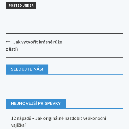
POSTED UNDER
Post
Jak vytvořit krásné růže
navigation
z listí?
SLEDUJTE NÁS!
NEJNOVĚJŠÍ PŘÍSPĚVKY
12 nápadů – Jak originálně nazdobit velikonoční
vajíčka?