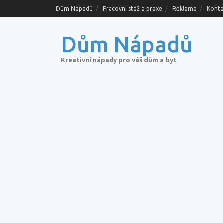
Skip
Dům Nápadů
Pracovní stáž a praxe
Reklama
Konta
to
content
Dům Nápadů
Kreativní nápady pro váš dům a byt