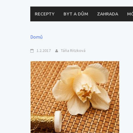
RECEPTY
BYT A DŮM
ZAHRADA
M
Domů
1.2.2017
Táňa Ritzková