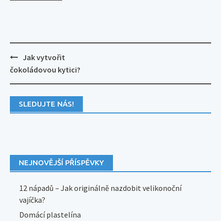
Post
Jak vytvořit
navigation
čokoládovou kytici?
SLEDUJTE NÁS!
NEJNOVĚJŠÍ PŘÍSPĚVKY
12 nápadů – Jak originálně nazdobit velikonoční
vajíčka?
Domácí plastelína