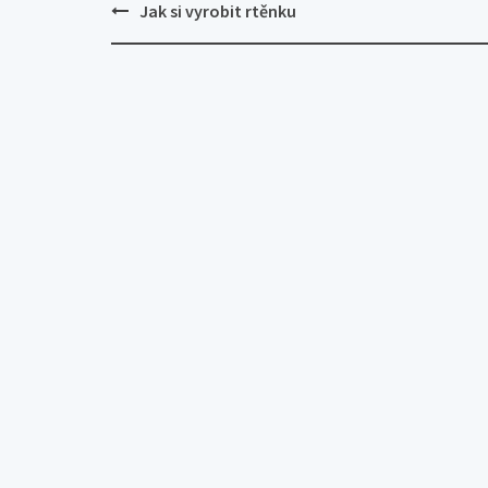
Post
Jak si vyrobit rtěnku
navigation