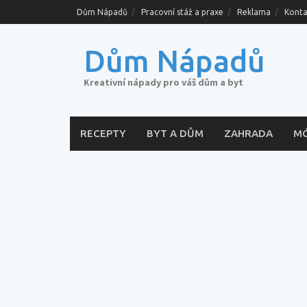
Skip
Dům Nápadů
Pracovní stáž a praxe
Reklama
Konta
to
content
Dům Nápadů
Kreativní nápady pro váš dům a byt
RECEPTY
BYT A DŮM
ZAHRADA
M