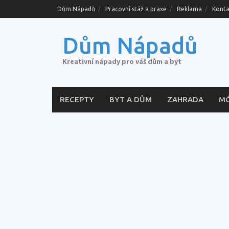
Skip
Dům Nápadů
Pracovní stáž a praxe
Reklama
Konta
to
content
Dům Nápadů
Kreativní nápady pro váš dům a byt
RECEPTY
BYT A DŮM
ZAHRADA
M