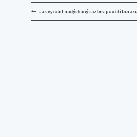
Post
Jak vyrobit nadýchaný sliz bez použití borax
navigation