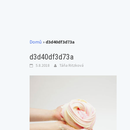
Domů
»
d3d40df3d73a
d3d40df3d73a
5.8.2018
Táňa Ritzková