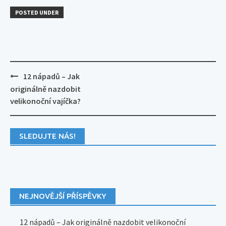
POSTED UNDER
Post
12 nápadů – Jak
navigation
originálně nazdobit
velikonoční vajíčka?
SLEDUJTE NÁS!
NEJNOVĚJŠÍ PŘÍSPĚVKY
12 nápadů – Jak originálně nazdobit velikonoční