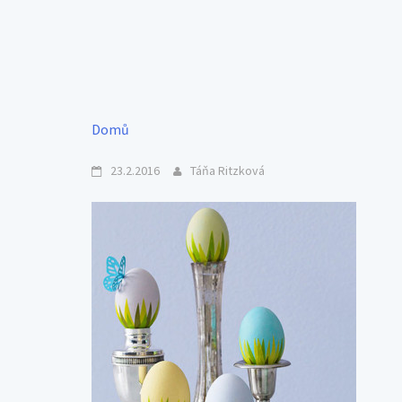
Domů
23.2.2016
Táňa Ritzková