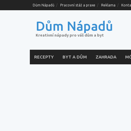
Skip
Dům Nápadů
Pracovní stáž a praxe
Reklama
Konta
to
content
Dům Nápadů
Kreativní nápady pro váš dům a byt
RECEPTY
BYT A DŮM
ZAHRADA
M