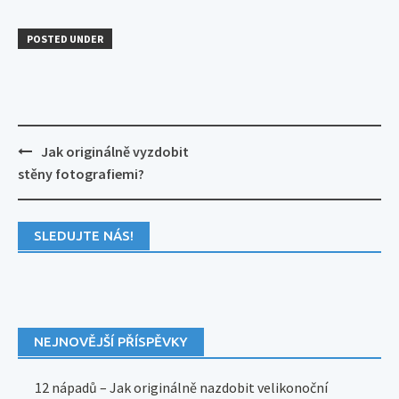
POSTED UNDER
Post
Jak originálně vyzdobit
navigation
stěny fotografiemi?
SLEDUJTE NÁS!
NEJNOVĚJŠÍ PŘÍSPĚVKY
12 nápadů – Jak originálně nazdobit velikonoční