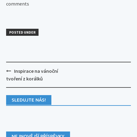
comments
POSTED UNDER
Post
Inspirace na vánoční
navigation
tvoření z korálků
SLEDUJTE NÁS!
NEJNOVĚJŠÍ PŘÍSPĚVKY