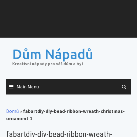
Dům Nápadů
Kreativní nápady pro váš dům a byt
Main Menu
Domů
»
fabartdiy-diy-bead-ribbon-wreath-christmas-
ornament-1
fabartdiy-diy-bead-ribbon-wreath-