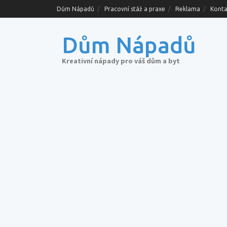
Skip
Dům Nápadů
Pracovní stáž a praxe
Reklama
Konta
to
content
Dům Nápadů
Kreativní nápady pro váš dům a byt