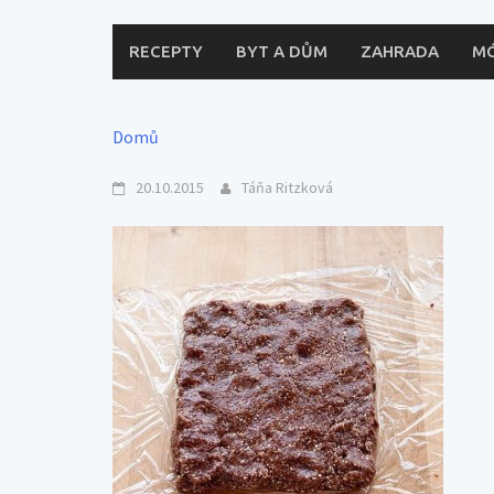
RECEPTY
BYT A DŮM
ZAHRADA
M
Domů
20.10.2015
Táňa Ritzková