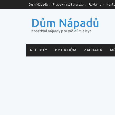
Skip
Dům Nápadů
Pracovní stáž a praxe
Reklama
Konta
to
content
Dům Nápadů
Kreativní nápady pro váš dům a byt
RECEPTY
BYT A DŮM
ZAHRADA
M