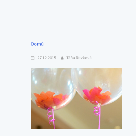
Domů
27.12.2015
Táňa Ritzková