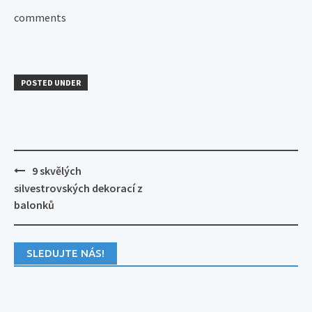
comments
POSTED UNDER
Post
9 skvělých
navigation
silvestrovských dekorací z
balonků
SLEDUJTE NÁS!