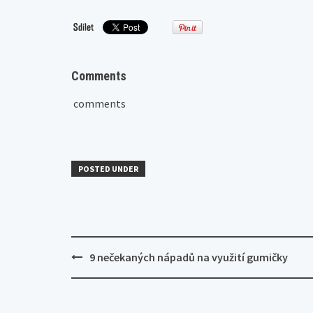
Comments
comments
POSTED UNDER
Post
9 nečekaných nápadů na využití gumičky
navigation