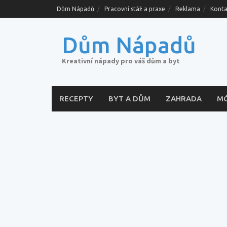
Skip
Dům Nápadů
Pracovní stáž a praxe
Reklama
Konta
to
content
Dům Nápadů
Kreativní nápady pro váš dům a byt
RECEPTY
BYT A DŮM
ZAHRADA
M