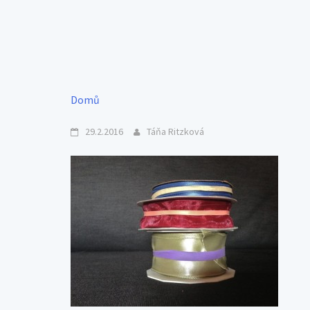
Domů
29.2.2016
Táňa Ritzková