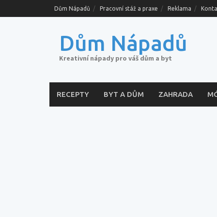
Skip
Dům Nápadů
Pracovní stáž a praxe
Reklama
Konta
to
content
Dům Nápadů
Kreativní nápady pro váš dům a byt
RECEPTY
BYT A DŮM
ZAHRADA
M