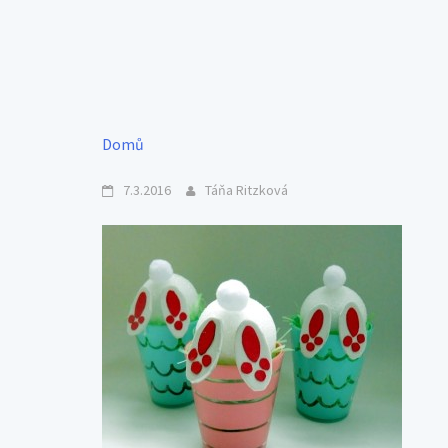
Domů
7.3.2016
Táňa Ritzková