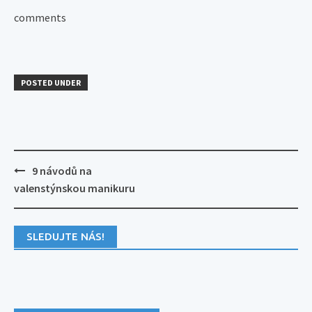
comments
POSTED UNDER
Post
9 návodů na
navigation
valenstýnskou manikuru
SLEDUJTE NÁS!