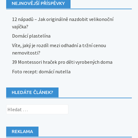
NEJNOVĚJŠÍ PŘÍSPĚVKY
12 nápadů – Jak originálně nazdobit velikonoční
vajíčka?
Domácí plastelína
Víte, jaký je rozdíl mezi odhadní a tržní cenou
nemovitosti?
39 Montessori hraček pro děti vyrobených doma
Foto recept: domácí nutella
HLEDÁTE ČLÁNEK?
Vyhledávání
REKLAMA