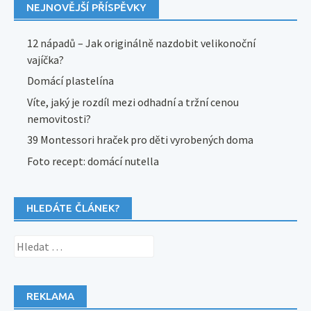
NEJNOVĚJŠÍ PŘÍSPĚVKY
12 nápadů – Jak originálně nazdobit velikonoční
vajíčka?
Domácí plastelína
Víte, jaký je rozdíl mezi odhadní a tržní cenou
nemovitosti?
39 Montessori hraček pro děti vyrobených doma
Foto recept: domácí nutella
HLEDÁTE ČLÁNEK?
Vyhledávání
REKLAMA