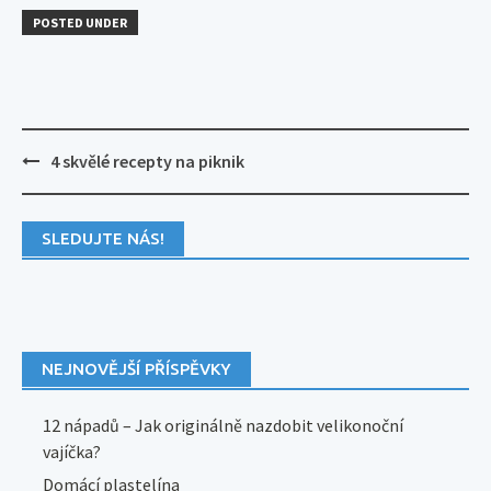
POSTED UNDER
Post
4 skvělé recepty na piknik
navigation
SLEDUJTE NÁS!
NEJNOVĚJŠÍ PŘÍSPĚVKY
12 nápadů – Jak originálně nazdobit velikonoční
vajíčka?
Domácí plastelína