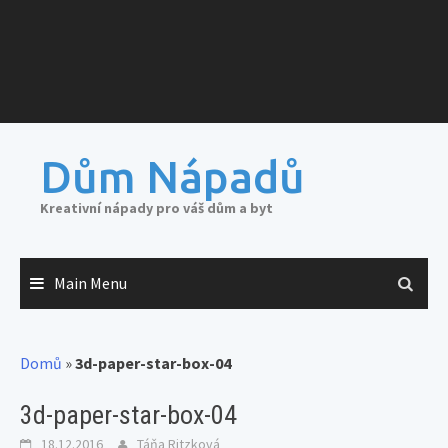
Dům Nápadů
Kreativní nápady pro váš dům a byt
Main Menu
Domů
»
3d-paper-star-box-04
3d-paper-star-box-04
18.12.2016
Táňa Ritzková