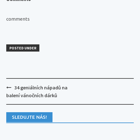
comments
POSTED UNDER
Post
34 geniálních nápadů na
navigation
balení vánočních dárků
SLEDUJTE NÁS!