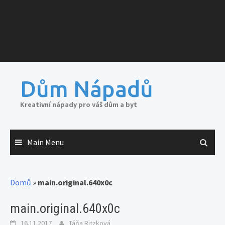
Dům Nápadů
Kreativní nápady pro váš dům a byt
Main Menu
Domů
»
main.original.640x0c
main.original.640x0c
16.11.2017
Táňa Ritzková