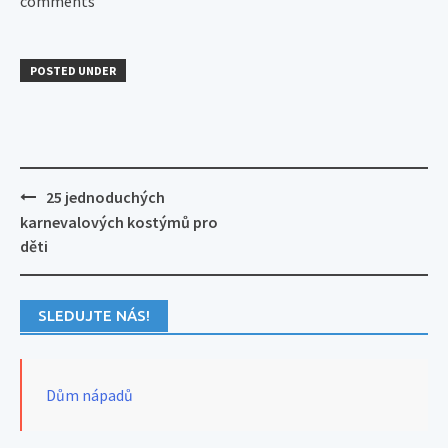
comments
POSTED UNDER
Post
25 jednoduchých
navigation
karnevalových kostýmů pro
děti
SLEDUJTE NÁS!
Dům nápadů