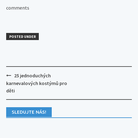
comments
POSTED UNDER
Post
25 jednoduchých
navigation
karnevalových kostýmů pro
děti
SLEDUJTE NÁS!