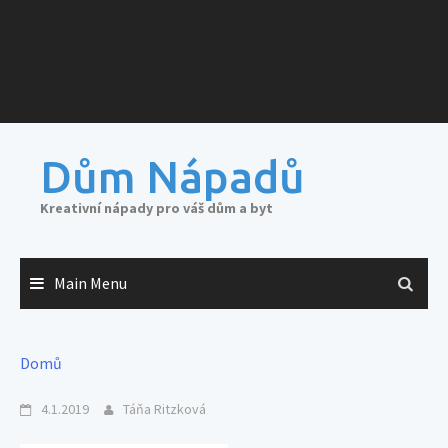
Dům Nápadů
Kreativní nápady pro váš dům a byt
Main Menu
Domů
4.1.2019
Táňa Ritzková