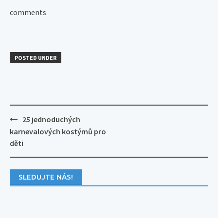
comments
POSTED UNDER
Post
25 jednoduchých
navigation
karnevalových kostýmů pro
děti
SLEDUJTE NÁS!