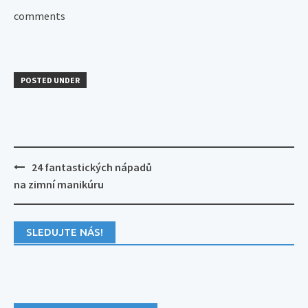
comments
POSTED UNDER
Post
24 fantastických nápadů
navigation
na zimní manikúru
SLEDUJTE NÁS!