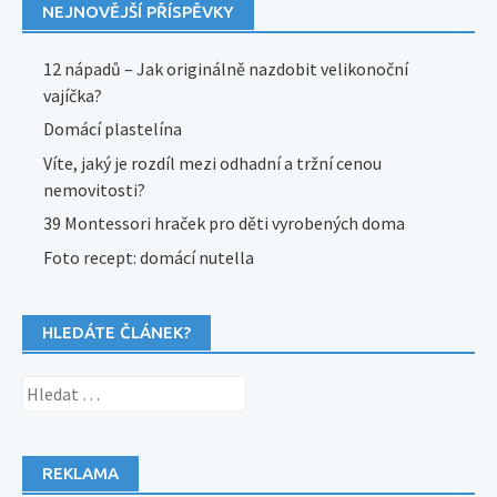
NEJNOVĚJŠÍ PŘÍSPĚVKY
12 nápadů – Jak originálně nazdobit velikonoční
vajíčka?
Domácí plastelína
Víte, jaký je rozdíl mezi odhadní a tržní cenou
nemovitosti?
39 Montessori hraček pro děti vyrobených doma
Foto recept: domácí nutella
HLEDÁTE ČLÁNEK?
Vyhledávání
REKLAMA