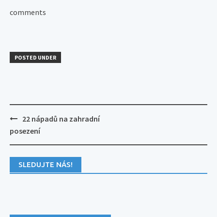
comments
POSTED UNDER
Post
22 nápadů na zahradní
navigation
posezení
SLEDUJTE NÁS!