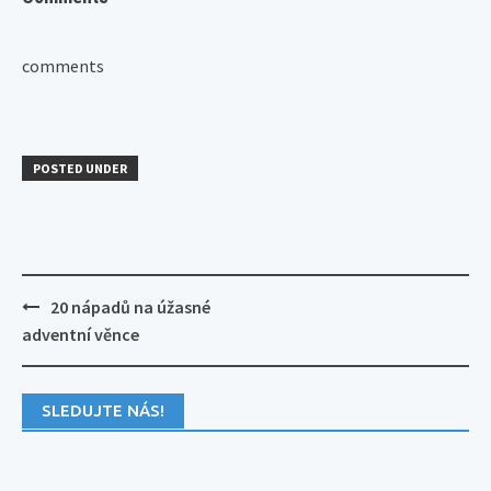
comments
POSTED UNDER
Post
20 nápadů na úžasné
navigation
adventní věnce
SLEDUJTE NÁS!