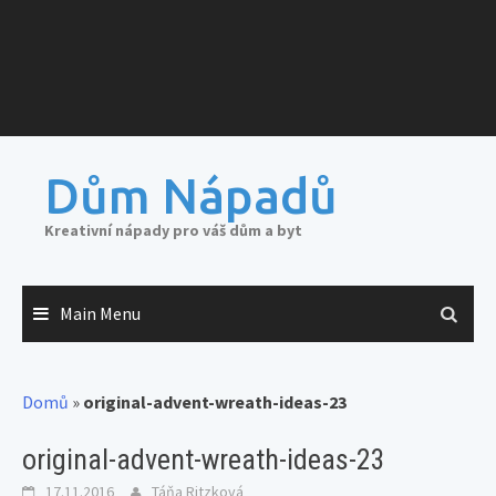
Dům Nápadů
Kreativní nápady pro váš dům a byt
Main Menu
Domů
»
original-advent-wreath-ideas-23
original-advent-wreath-ideas-23
17.11.2016
Táňa Ritzková