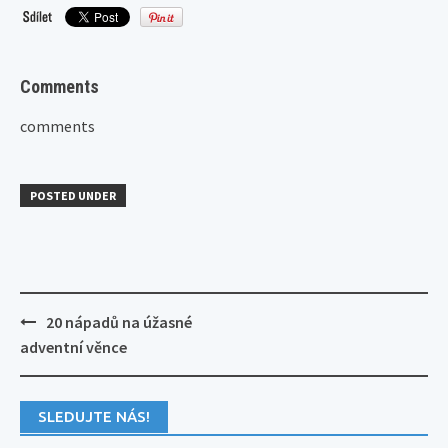
Comments
comments
POSTED UNDER
Post
20 nápadů na úžasné
navigation
adventní věnce
SLEDUJTE NÁS!