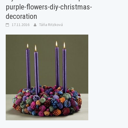
purple-flowers-diy-christmas-
decoration
17.11.2016
Táňa Ritzková