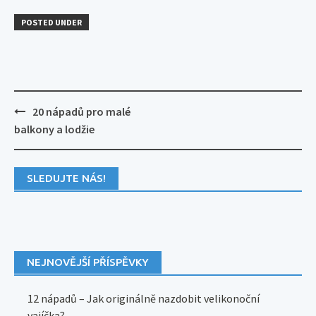
POSTED UNDER
Post
20 nápadů pro malé
navigation
balkony a lodžie
SLEDUJTE NÁS!
NEJNOVĚJŠÍ PŘÍSPĚVKY
12 nápadů – Jak originálně nazdobit velikonoční
vajíčka?