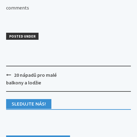
comments
POSTED UNDER
Post
20 nápadů pro malé
navigation
balkony a lodžie
SLEDUJTE NÁS!