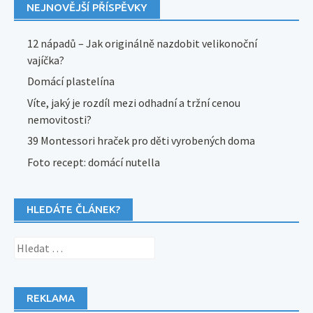
NEJNOVĚJŠÍ PŘÍSPĚVKY
12 nápadů – Jak originálně nazdobit velikonoční
vajíčka?
Domácí plastelína
Víte, jaký je rozdíl mezi odhadní a tržní cenou
nemovitosti?
39 Montessori hraček pro děti vyrobených doma
Foto recept: domácí nutella
HLEDÁTE ČLÁNEK?
Vyhledávání
REKLAMA