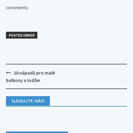
comments
POSTED UNDER
Post
20 nápadů pro malé
navigation
balkony a lodžie
SLEDUJTE NÁS!