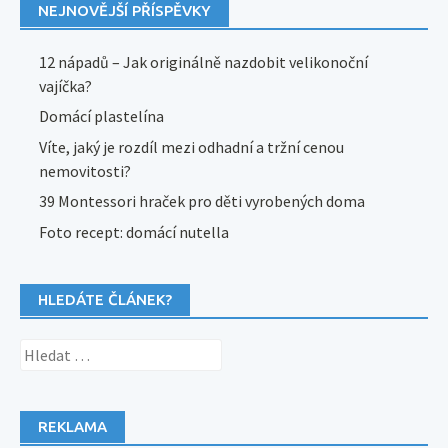
NEJNOVĚJŠÍ PŘÍSPĚVKY
12 nápadů – Jak originálně nazdobit velikonoční
vajíčka?
Domácí plastelína
Víte, jaký je rozdíl mezi odhadní a tržní cenou
nemovitosti?
39 Montessori hraček pro děti vyrobených doma
Foto recept: domácí nutella
HLEDÁTE ČLÁNEK?
Vyhledávání
REKLAMA