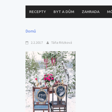
RECEPTY
BYT A DŮM
ZAHRADA
M
Domů
2.2.2017
Táňa Ritzková