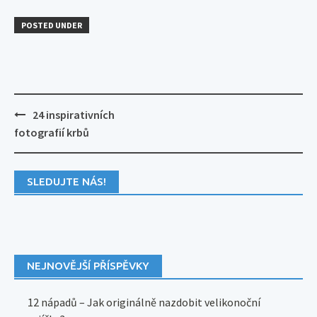
POSTED UNDER
Post
24 inspirativních
navigation
fotografií krbů
SLEDUJTE NÁS!
NEJNOVĚJŠÍ PŘÍSPĚVKY
12 nápadů – Jak originálně nazdobit velikonoční