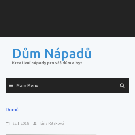
Dům Nápadů
Kreativní nápady pro váš dům a byt
Main Menu
Domů
22.1.2016
Táňa Ritzková