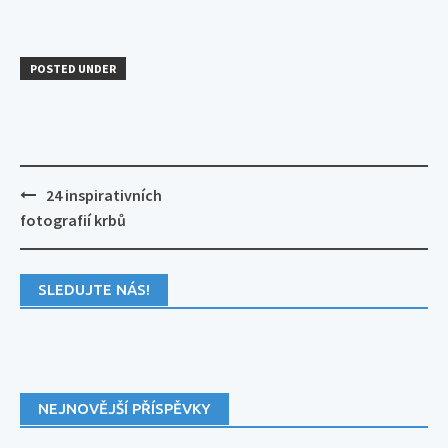
POSTED UNDER
Post
24 inspirativních
navigation
fotografií krbů
SLEDUJTE NÁS!
NEJNOVĚJŠÍ PŘÍSPĚVKY