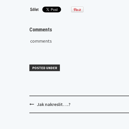
Comments
comments
POSTED UNDER
Post
Jak nakreslit….?
navigation