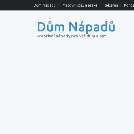
Skip
Dům Nápadů
Pracovní stáž a praxe
Reklama
Konta
to
content
Dům Nápadů
Kreativní nápady pro váš dům a byt