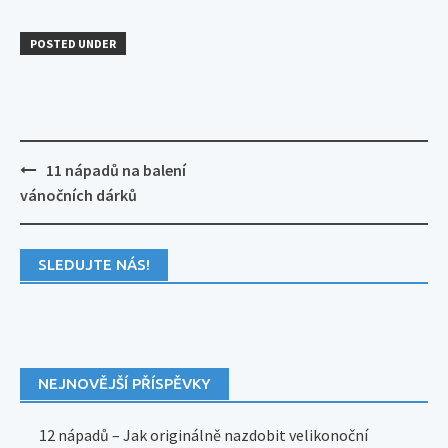
POSTED UNDER
Post
11 nápadů na balení
navigation
vánočních dárků
SLEDUJTE NÁS!
NEJNOVĚJŠÍ PŘÍSPĚVKY
12 nápadů – Jak originálně nazdobit velikonoční