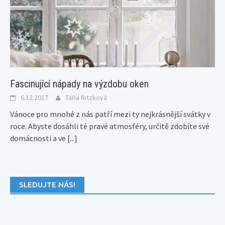
Fascinující nápady na výzdobu oken
6.12.2017
Táňa Ritzková
Vánoce pro mnohé z nás patří mezi ty nejkrásnější svátky v
roce. Abyste dosáhli té pravé atmosféry, určitě zdobíte své
domácnosti a ve
[...]
SLEDUJTE NÁS!