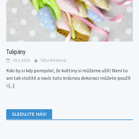
Tulipány
29.2.2016
Táňa Ritzková
Kdo by si kdy pomyslel, že květiny si můžeme ušít! Není to
ani tak složité a navíc tuto krásnou dekoraci můžete použít
i
[...]
SLEDUJTE NÁS!