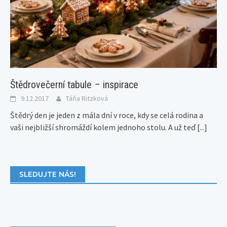
Štědrovečerní tabule – inspirace
9.12.2017
Táňa Ritzková
Štědrý den je jeden z mála dní v roce, kdy se celá rodina a
vaši nejbližší shromáždí kolem jednoho stolu. A už teď
[...]
SLEDUJTE NÁS!