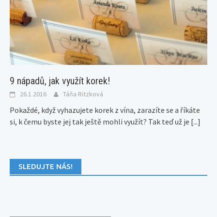
9 nápadů, jak využít korek!
26.1.2016
Táňa Ritzková
Pokaždé, když vyhazujete korek z vína, zarazíte se a říkáte
si, k čemu byste jej tak ještě mohli využít? Tak teď už je
[...]
SLEDUJTE NÁS!