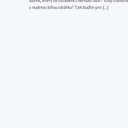
dárek, který se oslavenci nemusí líbit? Vždy chodíte
s nudnou bílou obálku? Tak buďte pro
[...]