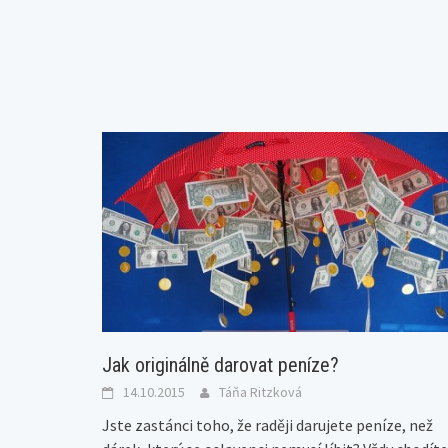
Jak originálně darovat peníze?
14.10.2015
Táňa Ritzková
Jste zastánci toho, že raději darujete peníze, než