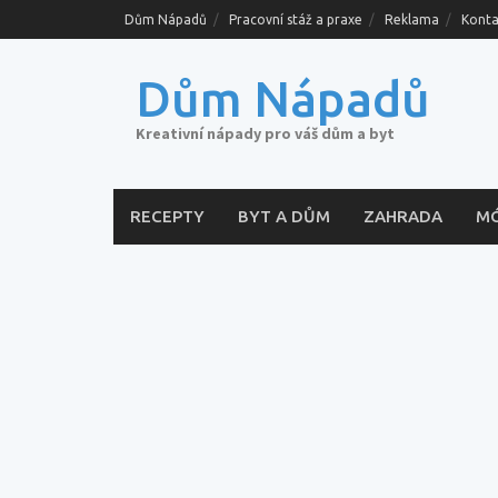
Skip
Dům Nápadů
Pracovní stáž a praxe
Reklama
Konta
to
content
Dům Nápadů
Kreativní nápady pro váš dům a byt
RECEPTY
BYT A DŮM
ZAHRADA
M