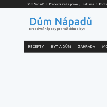
Skip
Dům Nápadů
Pracovní stáž a praxe
Reklama
Konta
to
content
Dům Nápadů
Kreativní nápady pro váš dům a byt
RECEPTY
BYT A DŮM
ZAHRADA
M