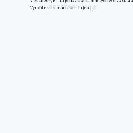
v obchodě, která je navíc plná umělých éček a cukru
Vyrobte si domácí nutellu jen
[...]