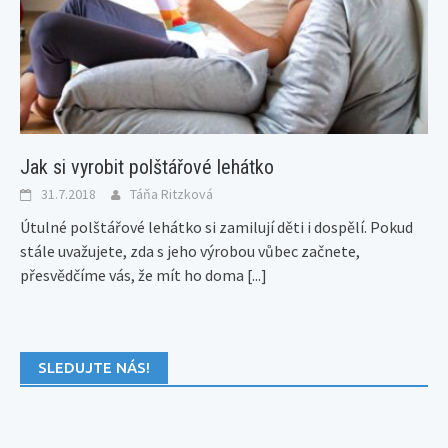
Jak si vyrobit polštářové lehátko
31.7.2018
Táňa Ritzková
Útulné polštářové lehátko si zamilují děti i dospělí. Pokud
stále uvažujete, zda s jeho výrobou vůbec začnete,
přesvědčíme vás, že mít ho doma
[...]
SLEDUJTE NÁS!