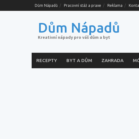
Skip
Dům Nápadů
Pracovní stáž a praxe
Reklama
Konta
to
content
Dům Nápadů
Kreativní nápady pro váš dům a byt
RECEPTY
BYT A DŮM
ZAHRADA
M