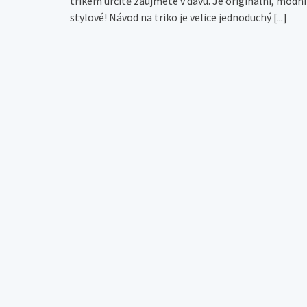
trikem určitě zaujmete v davu. Je originální, módní 
stylové! Návod na triko je velice jednoduchý
[...]