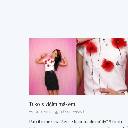
Triko s vlčím mákem
20.3.2016
Táňa Ritzková
Patříte mezi nadšence handmade módy? S tímto