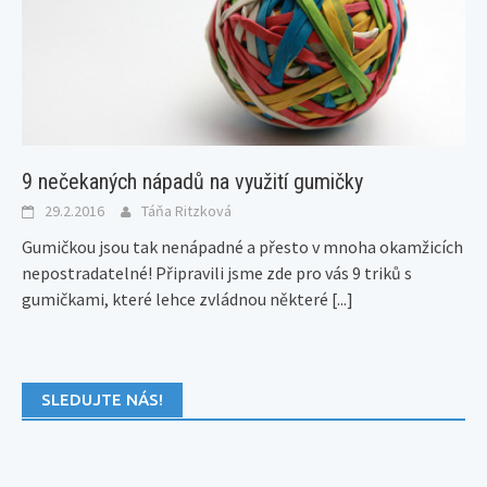
9 nečekaných nápadů na využití gumičky
29.2.2016
Táňa Ritzková
Gumičkou jsou tak nenápadné a přesto v mnoha okamžicích
nepostradatelné! Připravili jsme zde pro vás 9 triků s
gumičkami, které lehce zvládnou některé
[...]
SLEDUJTE NÁS!