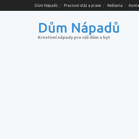
Skip
Dům Nápadů
Pracovní stáž a praxe
Reklama
Konta
to
content
Dům Nápadů
Kreativní nápady pro váš dům a byt