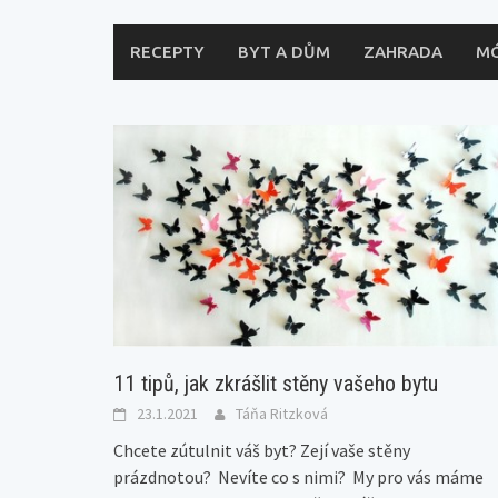
RECEPTY
BYT A DŮM
ZAHRADA
M
11 tipů, jak zkrášlit stěny vašeho bytu
23.1.2021
Táňa Ritzková
Chcete zútulnit váš byt? Zejí vaše stěny
prázdnotou? Nevíte co s nimi? My pro vás máme